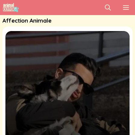
Aller
M
au
Affection Animale
contenu