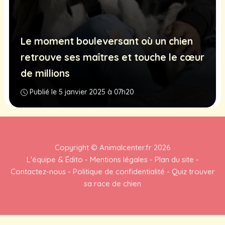
Le moment bouleversant où un chien
retrouve ses maîtres et touche le cœur
de millions
Publié le 5 janvier 2025 à 07h20
Copyright ©
Animalcenter.fr
2026
L'équipe & Édito
-
Mentions légales
-
Plan du site
-
Contactez-nous
-
Politique de confidentialité
-
Quiz trouver
sa race de chien