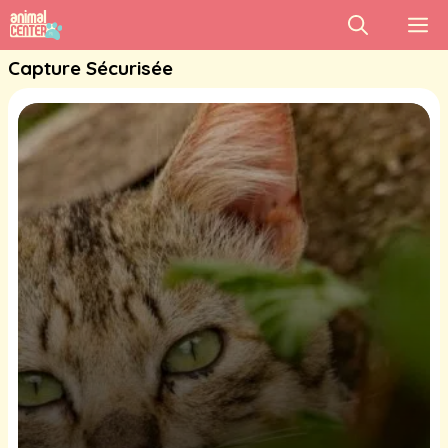
Aller
M
au
Capture Sécurisée
contenu