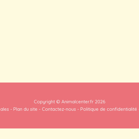
Copyright ©
Animalcenter.fr
2026
gales
-
Plan du site
-
Contactez-nous
-
Politique de confidentialité