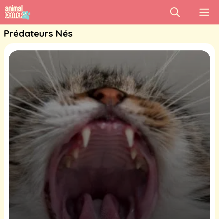
Aller
M
au
Prédateurs Nés
contenu