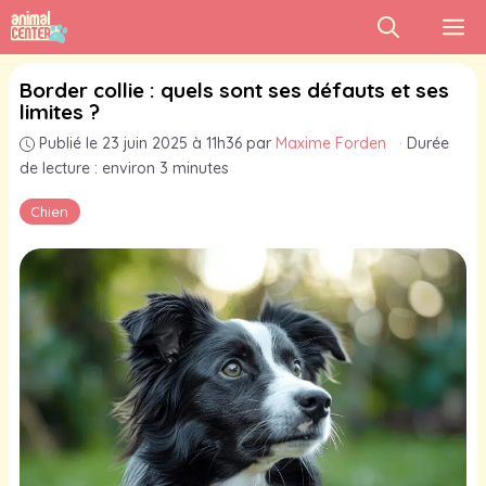
Aller
M
au
contenu
Border collie : quels sont ses défauts et ses
limites ?
Publié le 23 juin 2025 à 11h36
par
Maxime Forden
·
Durée
de lecture : environ 3 minutes
Chien