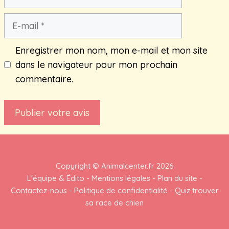
E-
mail
Enregistrer mon nom, mon e-mail et mon site
dans le navigateur pour mon prochain
commentaire.
Copyright ©
Animalcenter.fr
2026
L'équipe & Édito
-
Mentions légales
-
Plan du site
-
Contactez-nous
-
Politique de confidentialité
-
Quiz trouver
sa race de chien