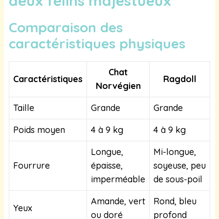
deux félins majestueux
Comparaison des
caractéristiques physiques
Chat
Caractéristiques
Ragdoll
Norvégien
Taille
Grande
Grande
Poids moyen
4 à 9 kg
4 à 9 kg
Longue,
Mi-longue,
Fourrure
épaisse,
soyeuse, peu
imperméable
de sous-poil
Amande, vert
Rond, bleu
Yeux
ou doré
profond