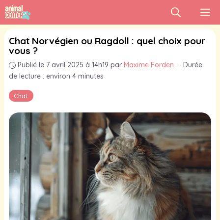
Aller
M
au
contenu
Chat Norvégien ou Ragdoll : quel choix pour
vous ?
Publié le 7 avril 2025 à 14h19
par
Maxime Forden
·
Durée
de lecture : environ 4 minutes
Chat