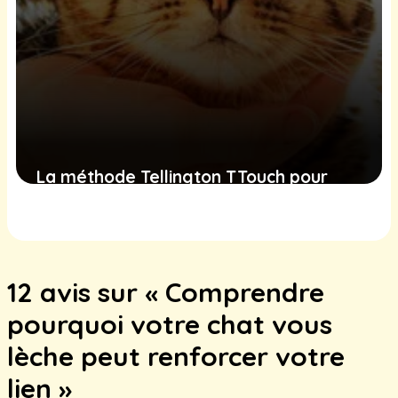
La méthode Tellington TTouch pour
chats : une approche douce pour
apaiser et renforcer votre lien avec
votre félin
12 avis sur « Comprendre
28 novembre 2024
pourquoi votre chat vous
lèche peut renforcer votre
lien »