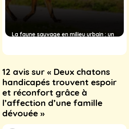
La faune sauvage en milieu urbain : un
phénomène en expansion avec des
défis et des opportunités pour les
villes
12 avis sur « Deux chatons
16 février 2025
handicapés trouvent espoir
et réconfort grâce à
l’affection d’une famille
dévouée »