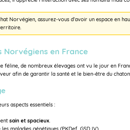
hat Norvégien, assurez-vous d’avoir un espace en haut
rritoire.
ts Norvégiens en France
e féline, de nombreux élevages ont vu le jour en France.
veur afin de garantir la santé et le bien-être du chato
ge
eurs aspects essentiels :
ment
sain et spacieux
.
 les maladies génétiques (PKDef, GSD IV).