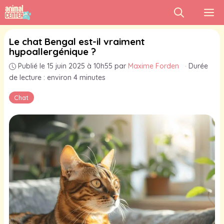
Aller
M
au
contenu
Le chat Bengal est-il vraiment
hypoallergénique ?
Publié le 15 juin 2025 à 10h55
par
Maxime Forden
·
Durée
de lecture : environ 4 minutes
Chat