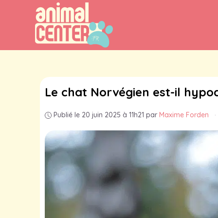
Aller
au
contenu
Le chat Norvégien est-il hypo
Publié le 20 juin 2025 à 11h21
par
Maxime Forden
·