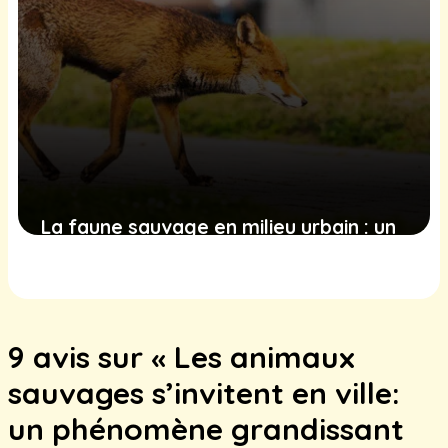
La faune sauvage en milieu urbain : un
phénomène en expansion avec des
défis et des opportunités pour les
villes
9 avis sur « Les animaux
16 février 2025
sauvages s’invitent en ville:
un phénomène grandissant