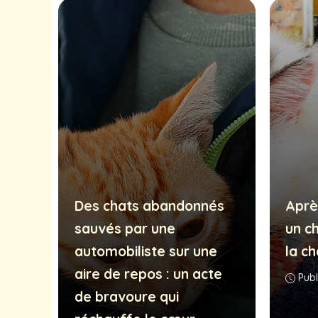
Des chats abandonnés
Aprè
sauvés par une
un c
automobiliste sur une
la ch
aire de repos : un acte
Publ
de bravoure qui