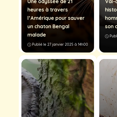
Une odyssée de 21
Val-
heures à travers
hist
l’Amérique pour sauver
homm
un chaton Bengal
son 
malade
Publ
Publié le 27 janvier 2025 à 14h00