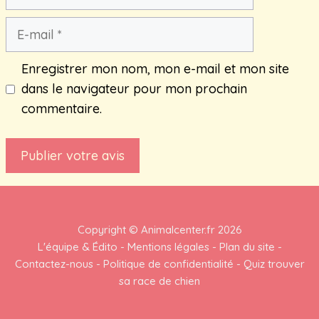
E-
mail
Enregistrer mon nom, mon e-mail et mon site
dans le navigateur pour mon prochain
commentaire.
Copyright ©
Animalcenter.fr
2026
L'équipe & Édito
-
Mentions légales
-
Plan du site
-
Contactez-nous
-
Politique de confidentialité
-
Quiz trouver
sa race de chien