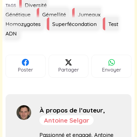
Étiquettes
Diversité
Génétique
Gémellité
Jumeaux
Homozygotes
Superfécondation
Test
ADN
Poster
Partager
Envoyer
À propos de l’auteur,
Antoine Selgar
Passionné et engagé, Antoine