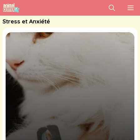
Aller
M
au
Stress et Anxiété
contenu