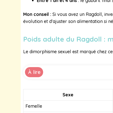
Entre 1 an et 4 ans
: le gabarit fina
Mon conseil :
Si vous avez un Ragdoll, inve
évolution et d’ajuster son alimentation si né
Poids adulte du Ragdoll : 
Le dimorphisme sexuel est marqué chez cett
À lire
Sexe
Femelle