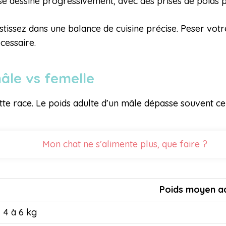
l se dessine progressivement, avec des prises de poids pl
stissez dans une balance de cuisine précise. Peser vot
cessaire.
mâle vs femelle
e race. Le poids adulte d’un mâle dépasse souvent cel
Mon chat ne s’alimente plus, que faire ?
Poids moyen a
4 à 6 kg