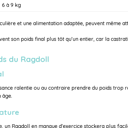
6 à 9 kg
ticulière et une alimentation adaptée, peuvent même at
ent son poids final plus tôt qu’un entier, car la castr
ids du Ragdoll
al
sance ralentie ou au contraire prendre du poids trop r
n âge.
lature
e, un Ragdoll en manque d’exercice stockera plus facil