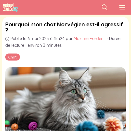
Aller
M
au
contenu
Pourquoi mon chat Norvégien est-il agressif
?
Publié le 6 mai 2025 à 15h24
par
Maxime Forden
·
Durée
de lecture : environ 3 minutes
Chat