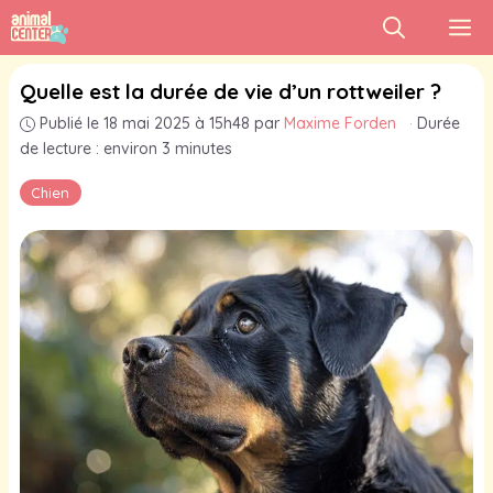
Aller
M
au
contenu
Quelle est la durée de vie d’un rottweiler ?
Publié le 18 mai 2025 à 15h48
par
Maxime Forden
·
Durée
de lecture : environ 3 minutes
Chien