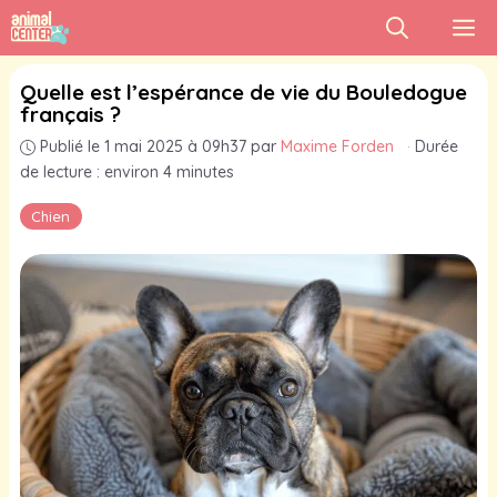
Aller
M
au
contenu
Quelle est l’espérance de vie du Bouledogue
français ?
Publié le 1 mai 2025 à 09h37
par
Maxime Forden
·
Durée
de lecture : environ 4 minutes
Chien