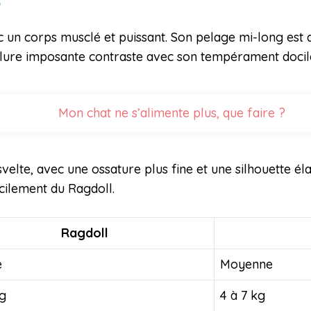
e
c un corps musclé et puissant. Son pelage mi-long est 
allure imposante contraste avec son tempérament docil
Mon chat ne s’alimente plus, que faire ?
velte, avec une ossature plus fine et une silhouette él
acilement du Ragdoll.
Ragdoll
e
Moyenne
kg
4 à 7 kg