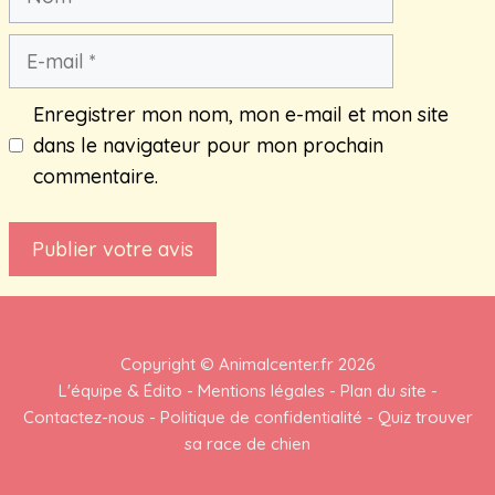
E-
mail
Enregistrer mon nom, mon e-mail et mon site
dans le navigateur pour mon prochain
commentaire.
Copyright ©
Animalcenter.fr
2026
L'équipe & Édito
-
Mentions légales
-
Plan du site
-
Contactez-nous
-
Politique de confidentialité
-
Quiz trouver
sa race de chien