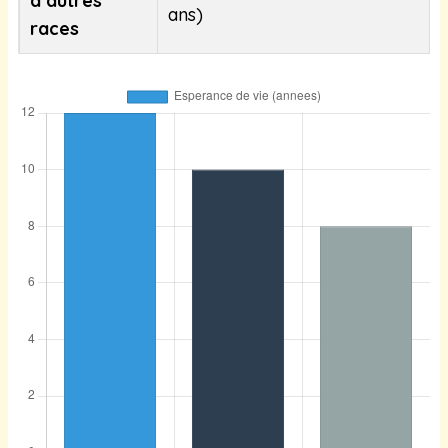
d’autres
ans)
races