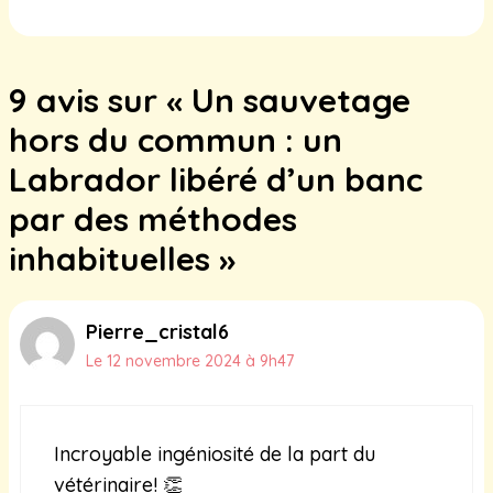
Normandie : leur lutte pour une vie
meilleure
9 avis sur « Un sauvetage
22 janvier 2025
hors du commun : un
Labrador libéré d’un banc
par des méthodes
inhabituelles »
Pierre_cristal6
Le 12 novembre 2024 à 9h47
Incroyable ingéniosité de la part du
vétérinaire! 👏