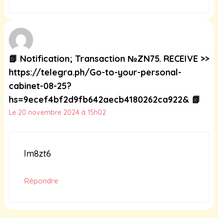
📗 Notification; Transaction №ZN75. RECEIVE >>
https://telegra.ph/Go-to-your-personal-
cabinet-08-25?
hs=9ecef4bf2d9fb642aecb4180262ca922& 📗
Le 20 novembre 2024 à 15h02
lm8zt6
Répondre