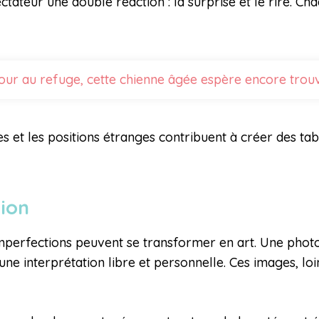
tateur une double réaction : la surprise et le rire. Ch
our au refuge, cette chienne âgée espère encore trou
s et les positions étranges contribuent à créer des tab
tion
imperfections peuvent se transformer en art. Une phot
 une interprétation libre et personnelle. Ces images, lo