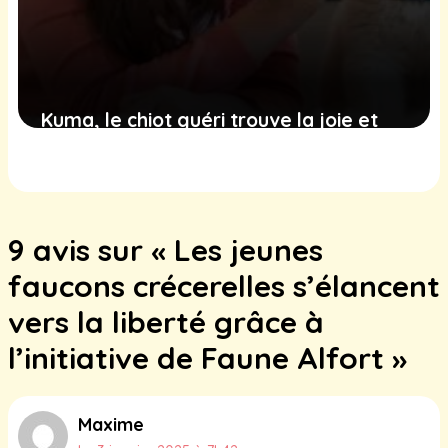
Kuma, le chiot guéri trouve la joie et
l’amour dans un nouveau foyer après
une dure épreuve
24 décembre 2024
9 avis sur « Les jeunes
faucons crécerelles s’élancent
vers la liberté grâce à
l’initiative de Faune Alfort »
Maxime