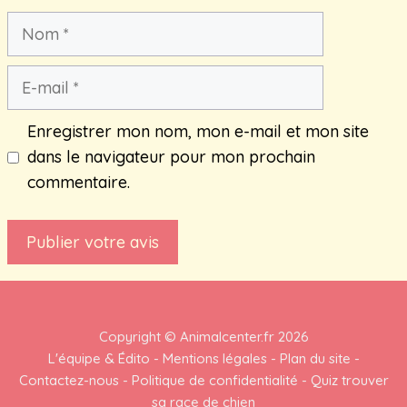
Nom
E-
mail
Enregistrer mon nom, mon e-mail et mon site
dans le navigateur pour mon prochain
commentaire.
Copyright ©
Animalcenter.fr
2026
L'équipe & Édito
-
Mentions légales
-
Plan du site
-
Contactez-nous
-
Politique de confidentialité
-
Quiz trouver
sa race de chien