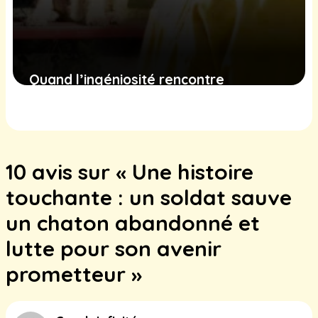
Quand l’ingéniosité rencontre
l’urgence : le sauvetage émouvant
d’un Labrador piégé dans un parc
23 janvier 2025
10 avis sur « Une histoire
touchante : un soldat sauve
un chaton abandonné et
lutte pour son avenir
prometteur »