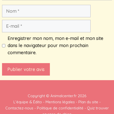
Nom
E-
mail
Enregistrer mon nom, mon e-mail et mon site
dans le navigateur pour mon prochain
commentaire.
Copyright ©
Animalcenter.fr
2026
L'équipe & Édito
-
Mentions légales
-
Plan du site
-
Contactez-nous
-
Politique de confidentialité
-
Quiz trouver