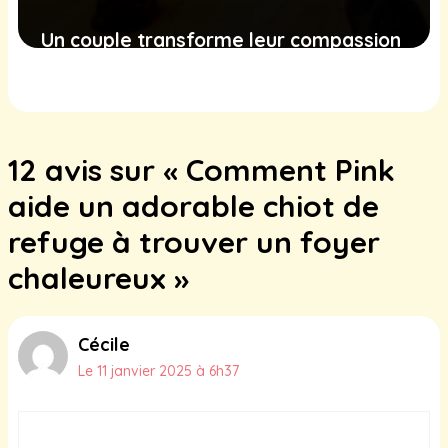
Un couple transforme leur compassion
en action avec un refuge pour chats, et
la communauté répond avec
enthousiasme
12 avis sur « Comment Pink
8 février 2025
aide un adorable chiot de
refuge à trouver un foyer
chaleureux »
Cécile
Le 11 janvier 2025 à 6h37