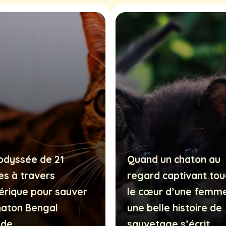
odyssée de 21
Quand un chaton au
es à travers
regard captivant to
érique pour sauver
le cœur d’une femm
haton Bengal
une belle histoire de
ade
sauvetage s’écrit