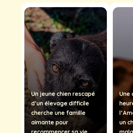
Un jeune chien rescapé
Une 
d’un élevage difficile
heur
cherche une famille
l’Am
aimante pour
un c
recommencer sa vie
mal