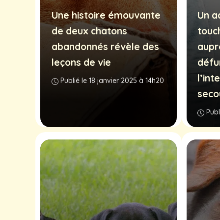
Une histoire émouvante
Un a
de deux chatons
touch
abandonnés révèle des
aupr
leçons de vie
défu
l’int
Publié le 18 janvier 2025 à 14h20
seco
Publ