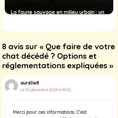
La faune sauvage en milieu urbain : un
phénomène en expansion avec des
défis et des opportunités pour les
villes
8 avis sur « Que faire de votre
16 février 2025
chat décédé ? Options et
réglementations expliquées »
aurélie8
Le 10 décembre 2024 à 9h02
Merci pour ces informations. C’est