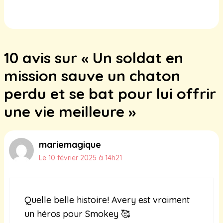
sauvés d’un élevage illégal en
Normandie : leur lutte pour une vie
meilleure
10 avis sur « Un soldat en
22 janvier 2025
mission sauve un chaton
perdu et se bat pour lui offrir
une vie meilleure »
mariemagique
Le 10 février 2025 à 14h21
Quelle belle histoire! Avery est vraiment
un héros pour Smokey 🥰